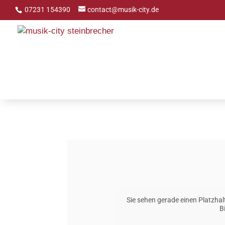
Skip
07231 154390
contact@musik-city.de
to
content
Sie sehen gerade einen Platzhal
B